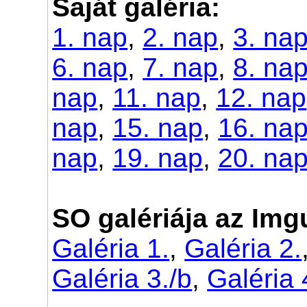
Saját galéria:
1. nap
,
2. nap
,
3. na
6. nap
,
7. nap
,
8. na
nap
,
11. nap
,
12. nap
nap
,
15. nap
,
16. na
nap
,
19. nap
,
20. na
SO galériája az Img
Galéria 1.
,
Galéria 2.
Galéria 3./b
,
Galéria 