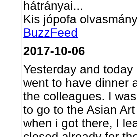
hátrányai...
Kis jópofa olvasmány
BuzzFeed
2017-10-06
Yesterday and today
went to have dinner 
the colleagues. I was
to go to the Asian A
when i got there, I le
closed already for t