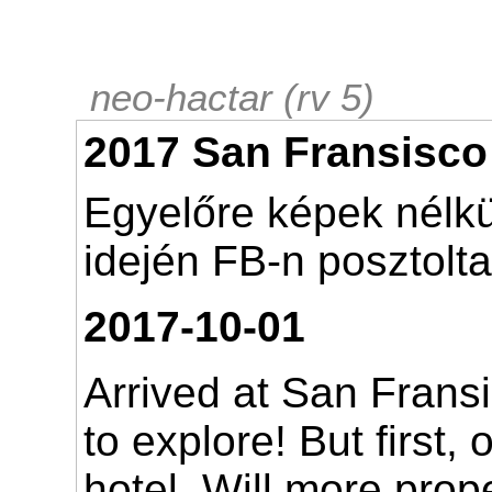
neo-hactar (rv 5)
2017 San Fransisco
Egyelőre képek nélk
idején FB-n posztolt
2017-10-01
Arrived at San Frans
to explore! But first,
hotel. Will more prop