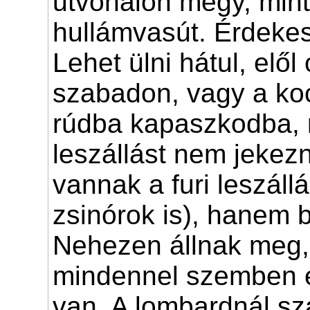
utvonalon megy, mint
hullámvasút. Érdekes
Lehet ülni hátul, elől 
szabadon, vagy a koc
rúdba kapaszkodba, 
leszállást nem jekezni
vannak a furi leszállá
zsinórok is), hanem
Nehezen állnak meg
mindennel szemben 
van. A lombardnál szá