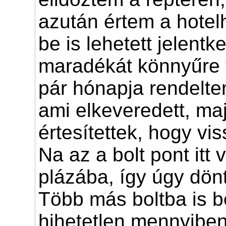
azután értem a hotel
be is lehetett jelentk
maradékát könnyűre
pár hónapja rendelt
ami elkeveredett, ma
értesítettek, hogy vis
Na az a bolt pont itt
plázába, így úgy dön
Több más boltba is 
hihetetlen mennyiben