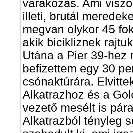
várakozás. Ami viszo
illeti, brutál meredek
megvan olykor 45 fok
akik bicikliznek rajtuk
Utána a Pier 39-hez
befizettem egy 30 pe
csónaktúrára. Elvitte
Alkatrazhoz és a Go
vezető mesélt is pára
Alkatrazból tényleg 