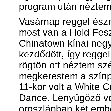
program után néztem
Vasárnap reggel ész
most van a Hold Fesz
Chinatown kínai neg
kezdődött, így reggel
rögtön ott néztem sz
megkerestem a színp
11-kor volt a White C
Dance. Lenyűgöző vo
oroszlánban két embe