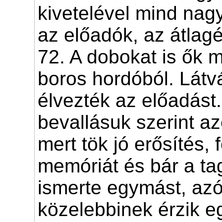
kivetelével mind na
az előadók, az átlag
72. A dobokat is ők 
boros hordóból. Lát
élvezték az előadást.
bevallásuk szerint az
mert tök jó erősítés, f
memóriát és bár a t
ismerte egymást, az
közelebbinek érzik e