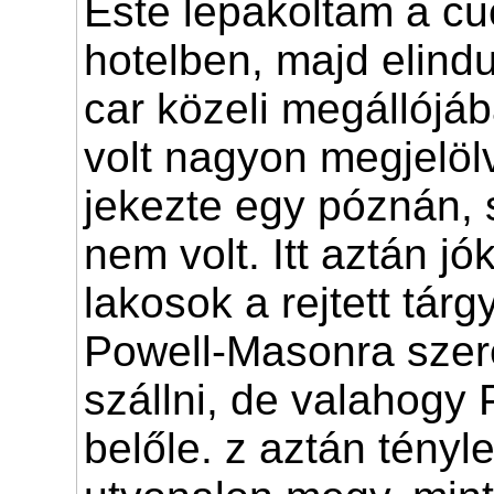
Este lepakoltam a c
hotelben, majd elind
car közeli megállójá
volt nagyon megjelöl
jekezte egy póznán, 
nem volt. Itt aztán jó
lakosok a rejtett tárg
Powell-Masonra szer
szállni, de valahogy 
belőle. z aztán tényle