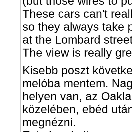
(but those wires to pu
These cars can't reall
so they always take pri
at the Lombard street 
The view is really gre
Kisebb poszt követke
melóba mentem. Nag
helyen van, az Oakl
közelében, ebéd után
megnézni.