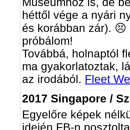
Museumhoz is, de bez
héttől vége a nyári n
és korábban zár). 😣
próbálom!
Továbbá, holnaptól f
ma gyakorlatoztak, lá
az irodából.
Fleet W
2017 Singapore / S
Egyelőre képek nélk
idején FB-n posztolt