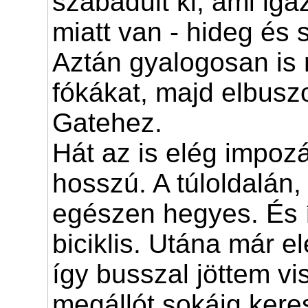
szabadult ki, ami iga
miatt van - hideg és 
Aztán gyalogosan is
fókákat, majd elbus
Gatehez.
Hát az is elég impoz
hosszú. A túloldalán
egészen hegyes. És í
biciklis. Utána már el
így busszal jöttem vi
megállót sokáig kere